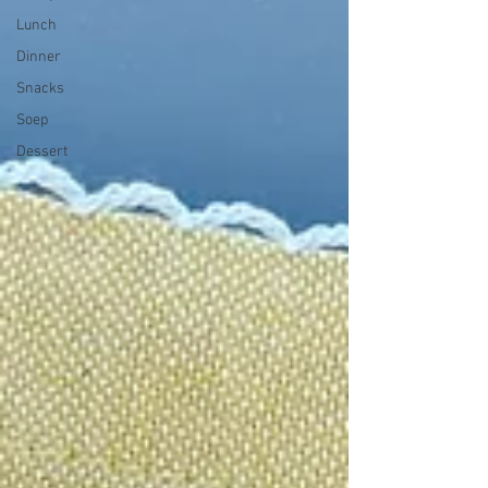
Lunch
Dinner
Snacks
Soep
Dessert