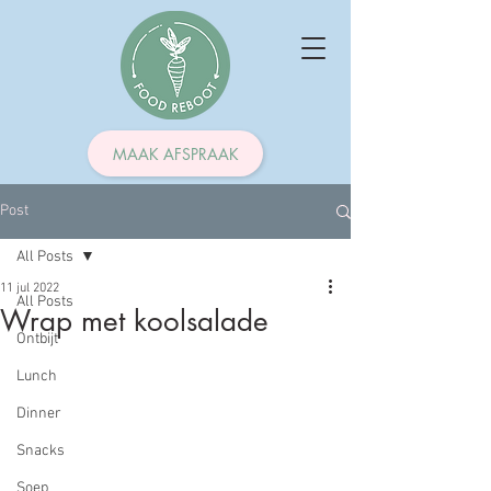
MAAK AFSPRAAK
Post
All Posts
11 jul 2022
All Posts
Wrap met koolsalade
Ontbijt
Beoordeeld met NaN uit 5 sterren.
Lunch
Dinner
Snacks
Soep