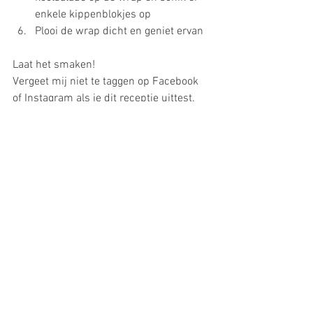
enkele kippenblokjes op
Plooi de wrap dicht en geniet ervan
Laat het smaken!
Vergeet mij niet te taggen op Facebook 
of Instagram als je dit receptje uittest.
Hieronder kan je ook altijd feedback 
achterlaten.
30 minuten
Kip
Snel
Wrap
Pinda
Lunch
Dinner