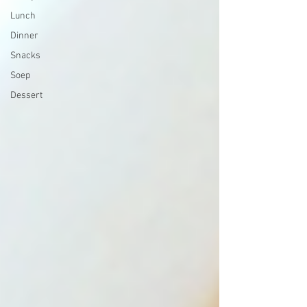
Lunch
Dinner
Snacks
Soep
Dessert