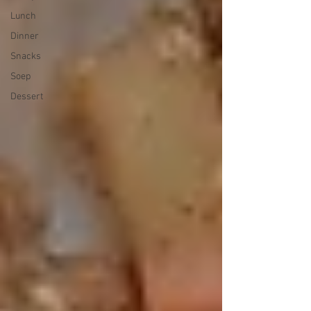
Lunch
Dinner
Snacks
Soep
Dessert