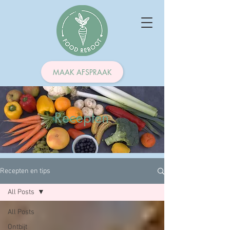
MAAK AFSPRAAK
Recepten
Recepten en tips
All Posts
All Posts
Ontbijt