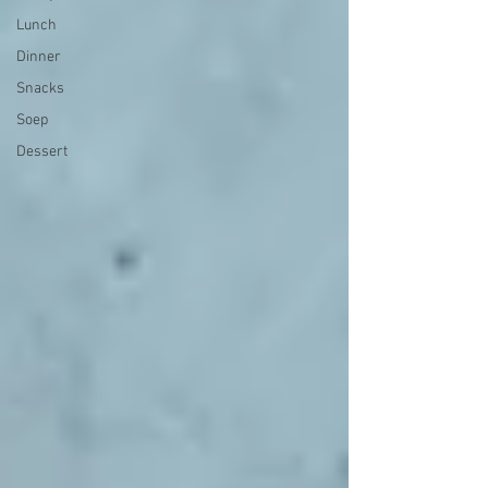
Lunch
Dinner
Snacks
Soep
Dessert